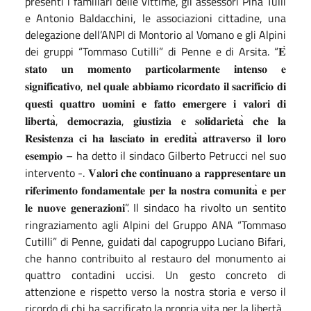
presenti i familiari delle vittime, gli assessori Pina Tulli
e Antonio Baldacchini, le associazioni cittadine, una
delegazione dell’ANPI di Montorio al Vomano e gli Alpini
dei gruppi “Tommaso Cutilli” di Penne e di Arsita. “
𝐄
𝐬𝐭𝐚𝐭𝐨
𝐮𝐧
𝐦𝐨𝐦𝐞𝐧𝐭𝐨
𝐩𝐚𝐫𝐭𝐢𝐜𝐨𝐥𝐚𝐫𝐦𝐞𝐧𝐭𝐞
𝐢𝐧𝐭𝐞𝐧𝐬𝐨
𝐞
,
𝐬𝐢𝐠𝐧𝐢𝐟𝐢𝐜𝐚𝐭𝐢𝐯𝐨
𝐧𝐞𝐥
𝐪𝐮𝐚𝐥𝐞
𝐚𝐛𝐛𝐢𝐚𝐦𝐨
𝐫𝐢𝐜𝐨𝐫𝐝𝐚𝐭𝐨
𝐢𝐥
𝐬𝐚𝐜𝐫𝐢𝐟𝐢𝐜𝐢𝐨
𝐝𝐢
𝐪𝐮𝐞𝐬𝐭𝐢
𝐪𝐮𝐚𝐭𝐭𝐫𝐨
𝐮𝐨𝐦𝐢𝐧𝐢
𝐞
𝐟𝐚𝐭𝐭𝐨
𝐞𝐦𝐞𝐫𝐠𝐞𝐫𝐞
𝐢
𝐯𝐚𝐥𝐨𝐫𝐢
𝐝𝐢
̀,
,
̀
𝐥𝐢𝐛𝐞𝐫𝐭𝐚
𝐝𝐞𝐦𝐨𝐜𝐫𝐚𝐳𝐢𝐚
𝐠𝐢𝐮𝐬𝐭𝐢𝐳𝐢𝐚
𝐞
𝐬𝐨𝐥𝐢𝐝𝐚𝐫𝐢𝐞𝐭𝐚
𝐜𝐡𝐞
𝐥𝐚
̀
𝐑𝐞𝐬𝐢𝐬𝐭𝐞𝐧𝐳𝐚
𝐜𝐢
𝐡𝐚
𝐥𝐚𝐬𝐜𝐢𝐚𝐭𝐨
𝐢𝐧
𝐞𝐫𝐞𝐝𝐢𝐭𝐚
𝐚𝐭𝐭𝐫𝐚𝐯𝐞𝐫𝐬𝐨
𝐢𝐥
𝐥𝐨𝐫𝐨
– ha detto il sindaco Gilberto Petrucci nel suo
𝐞𝐬𝐞𝐦𝐩𝐢𝐨
intervento -.
𝐕𝐚𝐥𝐨𝐫𝐢
𝐜𝐡𝐞
𝐜𝐨𝐧𝐭𝐢𝐧𝐮𝐚𝐧𝐨
𝐚
𝐫𝐚𝐩𝐩𝐫𝐞𝐬𝐞𝐧𝐭𝐚𝐫𝐞
𝐮𝐧
̀
𝐫𝐢𝐟𝐞𝐫𝐢𝐦𝐞𝐧𝐭𝐨
𝐟𝐨𝐧𝐝𝐚𝐦𝐞𝐧𝐭𝐚𝐥𝐞
𝐩𝐞𝐫
𝐥𝐚
𝐧𝐨𝐬𝐭𝐫𝐚
𝐜𝐨𝐦𝐮𝐧𝐢𝐭𝐚
𝐞
𝐩𝐞𝐫
”. Il sindaco ha rivolto un sentito
𝐥𝐞
𝐧𝐮𝐨𝐯𝐞
𝐠𝐞𝐧𝐞𝐫𝐚𝐳𝐢𝐨𝐧𝐢
ringraziamento agli Alpini del Gruppo ANA “Tommaso
Cutilli” di Penne, guidati dal capogruppo Luciano Bifari,
che hanno contribuito al restauro del monumento ai
quattro contadini uccisi. Un gesto concreto di
attenzione e rispetto verso la nostra storia e verso il
ricordo di chi ha sacrificato la propria vita per la libertà.