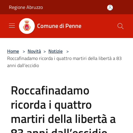
Salta al contenuto principale
Regione Abruzzo
Comune di Penne
Home
>
Novità
>
Notizie
>
Roccafinadamo ricorda i quattro martiri della libertà a 83
anni dall’eccidio
Roccafinadamo
ricorda i quattro
martiri della libertà a
83 anni dall’eccidio