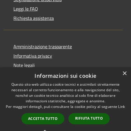
Leggi le FAQ
Richiesta assistenza
Amministrazione trasparente
Informativa privacy
Note legali
×
Dichiarazione di accessibilità
Informazioni sui cookie
Questo sito web utilizza cookie tecnici e assimilati strettamente
necessari al corretto funzionamento e alla navigazione del sito,
nonché un cookie tecnico analitico al solo fine di elaborare
informazioni statistiche, aggregate e anonime.
RSS
Copyright © 2026 • Comune di
Per maggiori dettagli, può consultare la cookie policy al seguente
Link
Accessibilità
Penne • Powered by
Privacy
Municipium
Accesso
•
RIFIUTA TUTTO
ACCETTA TUTTO
Cookie
redazione