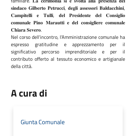
familiare. 𝐋𝐚 𝐜𝐞𝐫𝐢𝐦𝐨𝐧𝐢𝐚 𝐬𝐢 𝐞̀ 𝐬𝐯𝐨𝐥𝐭𝐚 𝐚𝐥𝐥𝐚 𝐩𝐫𝐞𝐬𝐞𝐧𝐳𝐚 𝐝𝐞𝐥
𝐬𝐢𝐧𝐝𝐚𝐜𝐨 𝐆𝐢𝐥𝐛𝐞𝐫𝐭𝐨 𝐏𝐞𝐭𝐫𝐮𝐜𝐜𝐢, 𝐝𝐞𝐠𝐥𝐢 𝐚𝐬𝐬𝐞𝐬𝐬𝐨𝐫𝐢 𝐁𝐚𝐥𝐝𝐚𝐜𝐜𝐡𝐢𝐧𝐢,
𝐂𝐚𝐦𝐩𝐢𝐭𝐞𝐥𝐥𝐢 𝐞 𝐓𝐮𝐥𝐥𝐢, 𝐝𝐞𝐥 𝐏𝐫𝐞𝐬𝐢𝐝𝐞𝐧𝐭𝐞 𝐝𝐞𝐥 𝐂𝐨𝐧𝐬𝐢𝐠𝐥𝐢𝐨
𝐜𝐨𝐦𝐮𝐧𝐚𝐥𝐞 𝐏𝐢𝐧𝐨 𝐌𝐚𝐫𝐚𝐮𝐭𝐭𝐢 𝐞 𝐝𝐞𝐥 𝐜𝐨𝐧𝐬𝐢𝐠𝐥𝐢𝐞𝐫𝐞 𝐜𝐨𝐦𝐮𝐧𝐚𝐥𝐞
𝐂𝐡𝐢𝐚𝐫𝐚 𝐒𝐞𝐯𝐞𝐫𝐨.
Nel corso dell’incontro, l’Amministrazione comunale ha
espresso gratitudine e apprezzamento per il
significativo percorso imprenditoriale e per il
contributo offerto al tessuto economico e artigianale
della città.
A cura di
Giunta Comunale