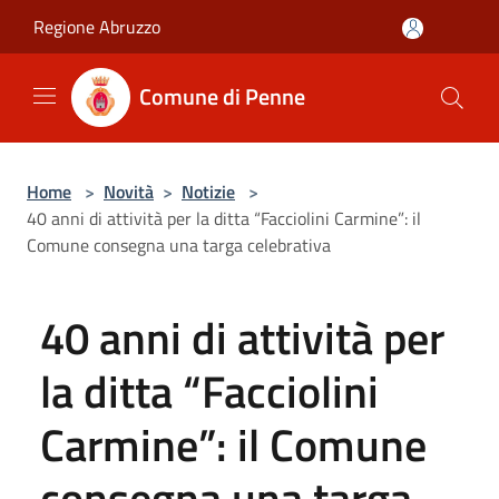
Salta al contenuto principale
Regione Abruzzo
Comune di Penne
Home
>
Novità
>
Notizie
>
40 anni di attività per la ditta “Facciolini Carmine”: il
Comune consegna una targa celebrativa
40 anni di attività per
la ditta “Facciolini
Carmine”: il Comune
consegna una targa