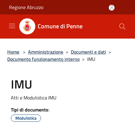
Salta al contenuto principale
Regione Abruzzo
Comune di Penne
Home
>
Amministrazione
>
Documenti e dati
>
Documento funzionamento interno
>
IMU
IMU
Atti e Modulistica IMU
Tipi di documento
:
Modulistica