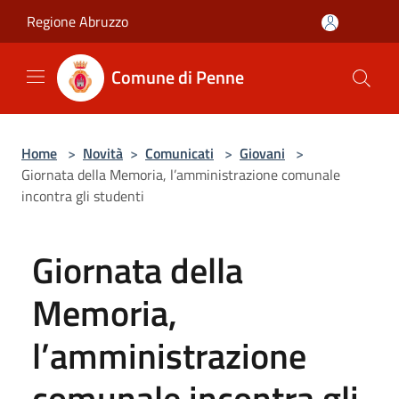
Salta al contenuto principale
Regione Abruzzo
Comune di Penne
Home
>
Novità
>
Comunicati
>
Giovani
>
Giornata della Memoria, l’amministrazione comunale
incontra gli studenti
Giornata della
Memoria,
l’amministrazione
comunale incontra gli