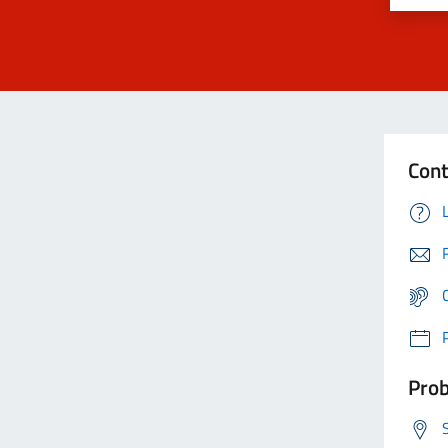
Cont
Prob