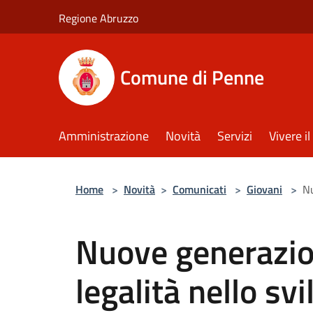
Salta al contenuto principale
Regione Abruzzo
Comune di Penne
Amministrazione
Novità
Servizi
Vivere 
Home
>
Novità
>
Comunicati
>
Giovani
>
Nu
Nuove generazion
legalità nello svi