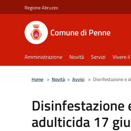
Salta al contenuto principale
Regione Abruzzo
Comune di Penne
Amministrazione
Novità
Servizi
Vivere 
Home
>
Novità
>
Avvisi
>
Disinfestazione e 
Disinfestazione 
adulticida 17 gi