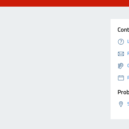
Cont
Prob