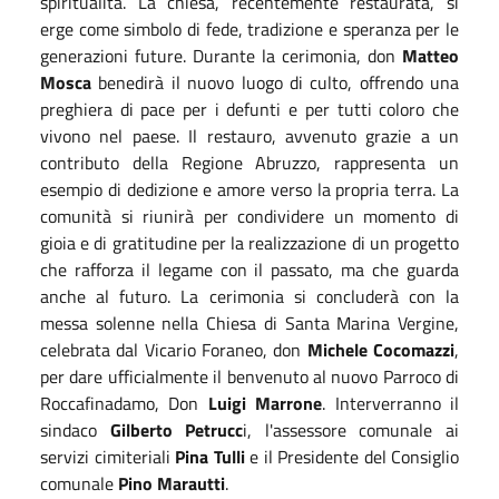
spiritualità. La chiesa, recentemente restaurata, si
erge come simbolo di fede, tradizione e speranza per le
generazioni future. Durante la cerimonia, don
Matteo
Mosca
benedirà il nuovo luogo di culto, offrendo una
preghiera di pace per i defunti e per tutti coloro che
vivono nel paese. Il restauro, avvenuto grazie a un
contributo della Regione Abruzzo, rappresenta un
esempio di dedizione e amore verso la propria terra. La
comunità si riunirà per condividere un momento di
gioia e di gratitudine per la realizzazione di un progetto
che rafforza il legame con il passato, ma che guarda
anche al futuro. La cerimonia si concluderà con la
messa solenne nella Chiesa di Santa Marina Vergine,
celebrata dal Vicario Foraneo, don
Michele Cocomazzi
,
per dare ufficialmente il benvenuto al nuovo Parroco di
Roccafinadamo, Don
Luigi Marrone
. Interverranno il
sindaco
Gilberto Petrucc
i, l'assessore comunale ai
servizi cimiteriali
Pina Tulli
e il Presidente del Consiglio
comunale
Pino Marautti
.