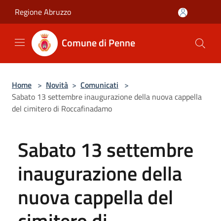
Salta al contenuto principale
Regione Abruzzo
Comune di Penne
Home
>
Novità
>
Comunicati
>
Sabato 13 settembre inaugurazione della nuova cappella
del cimitero di Roccafinadamo
Sabato 13 settembre
inaugurazione della
nuova cappella del
cimitero di