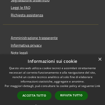
Leggi le FAQ
Richiesta assistenza
Amministrazione trasparente
Informativa privacy
Note legali
×
Dichiarazione di accessibilità
Informazioni sui cookie
Questo sito web utilizza cookie tecnici e assimilati strettamente
necessari al corretto funzionamento e alla navigazione del sito,
nonché un cookie tecnico analitico al solo fine di elaborare
informazioni statistiche, aggregate e anonime.
RSS
Copyright © 2026 • Comune di
Per maggiori dettagli, può consultare la cookie policy al seguente
Link
Accessibilità
Penne • Powered by
Privacy
Municipium
Accesso
•
RIFIUTA TUTTO
ACCETTA TUTTO
Cookie
redazione