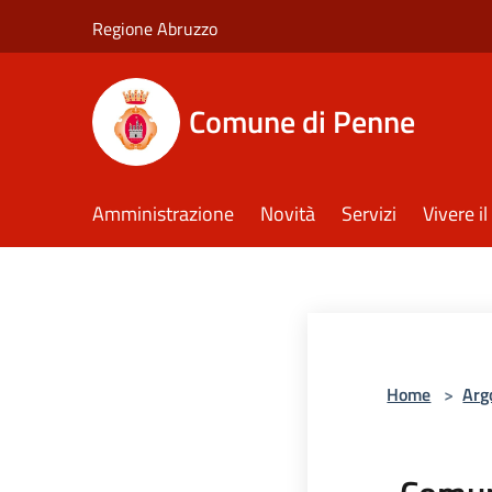
Salta al contenuto principale
Regione Abruzzo
Comune di Penne
Amministrazione
Novità
Servizi
Vivere 
Home
>
Arg