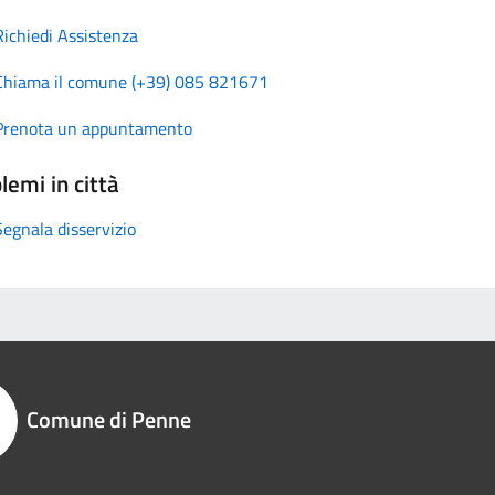
Richiedi Assistenza
Chiama il comune (+39) 085 821671
Prenota un appuntamento
lemi in città
Segnala disservizio
Comune di Penne