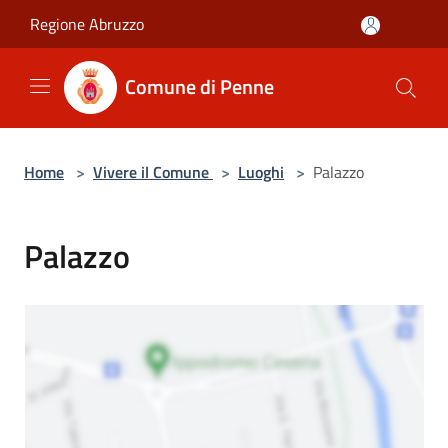
Salta al contenuto principale
Regione Abruzzo
Comune di Penne
Home
>
Vivere il Comune
>
Luoghi
>
Palazzo
Palazzo