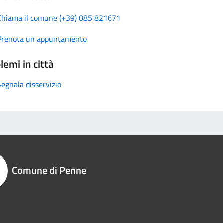
Chiama il comune (+39) 085 821671
Prenota un appuntamento
lemi in città
Segnala disservizio
Comune di Penne