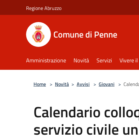
Salta al contenuto principale
Regione Abruzzo
Comune di Penne
Amministrazione
Novità
Servizi
Vivere 
Home
>
Novità
>
Avvisi
>
Giovani
>
Calenda
Calendario colloq
servizio civile u