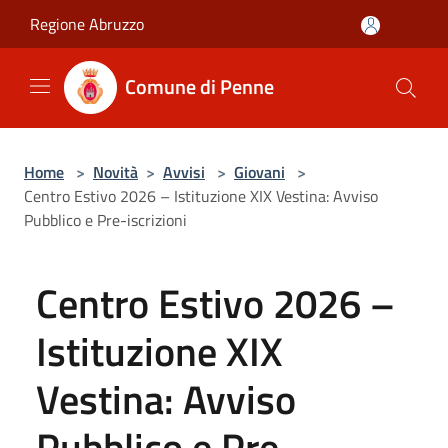
Salta al contenuto principale
Regione Abruzzo
Comune di Penne
Home
>
Novità
>
Avvisi
>
Giovani
>
Centro Estivo 2026 – Istituzione XIX Vestina: Avviso
Pubblico e Pre-iscrizioni
Centro Estivo 2026 –
Istituzione XIX
Vestina: Avviso
Pubblico e Pre-