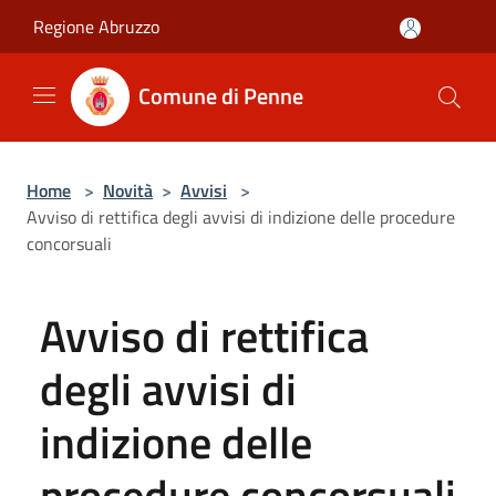
Salta al contenuto principale
Regione Abruzzo
Comune di Penne
Home
>
Novità
>
Avvisi
>
Avviso di rettifica degli avvisi di indizione delle procedure
concorsuali
Avviso di rettifica
degli avvisi di
indizione delle
procedure concorsuali