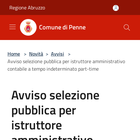
Salta al contenuto principale
Regione Abruzzo
Comune di Penne
Home
>
Novità
>
Avvisi
>
Avviso selezione pubblica per istruttore amministrativo
contabile a tempo indeterminato part-time
Avviso selezione
pubblica per
istruttore
amministrativo