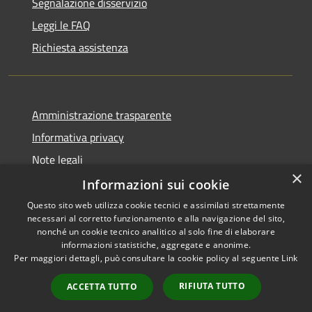
Segnalazione disservizio
Leggi le FAQ
Richiesta assistenza
Amministrazione trasparente
Informativa privacy
Note legali
×
Dichiarazione di accessibilità
Informazioni sui cookie
Questo sito web utilizza cookie tecnici e assimilati strettamente
necessari al corretto funzionamento e alla navigazione del sito,
nonché un cookie tecnico analitico al solo fine di elaborare
informazioni statistiche, aggregate e anonime.
RSS
Copyright © 2026 • Comune di
Per maggiori dettagli, può consultare la cookie policy al seguente
Link
Accessibilità
Penne • Powered by
Privacy
Municipium
Accesso
•
RIFIUTA TUTTO
ACCETTA TUTTO
Cookie
redazione