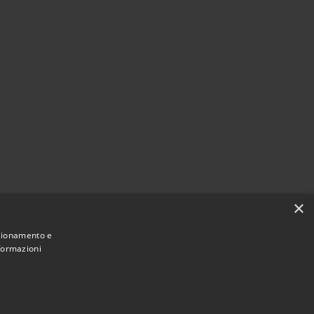
×
nzionamento e
nformazioni