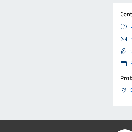
Cont
Prob