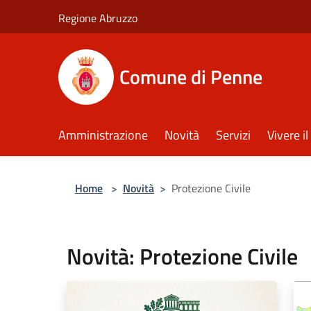
Salta al contenuto principale
Regione Abruzzo
Comune di Penne
Amministrazione
Novità
Servizi
Vivere 
Home
>
Novità
>
Protezione Civile
Novità: Protezione Civile