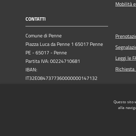
Mobilità e
CONTATTI
Comune di Penne
Prenotaz
Piazza Luca da Penne 1 65017 Penne
Segnalazi
PE - 65017 - Penne
Leggi le 
Partita IVA: 00224710681
Richiesta
IBAN:
IT32E0847377360000000147132
PEC:
protocollo@pec.comune.penne.pe.it
Questo sito 
Centralino Unico: (+39) 085 821671
alla navig