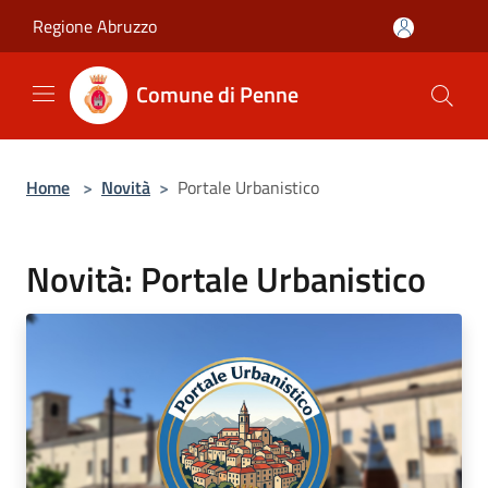
Salta al contenuto principale
Regione Abruzzo
Comune di Penne
Home
>
Novità
>
Portale Urbanistico
Novità: Portale Urbanistico