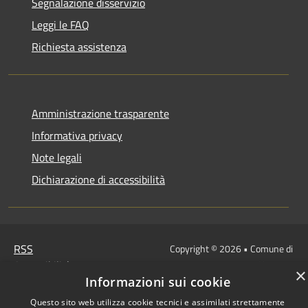
Segnalazione disservizio
Leggi le FAQ
Richiesta assistenza
Amministrazione trasparente
Informativa privacy
Note legali
Dichiarazione di accessibilità
RSS
Copyright © 2026 • Comune di
Accessibilità
Penne • Powered by
×
Privacy
Municipium
Accesso
Informazioni sui cookie
•
Cookie
redazione
Questo sito web utilizza cookie tecnici e assimilati strettamente