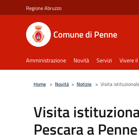
Salta al contenuto principale
Regione Abruzzo
Comune di Penne
Amministrazione
Novità
Servizi
Vivere 
Home
>
Novità
>
Notizie
>
Visita istituziona
Visita istituzion
Pescara a Penne