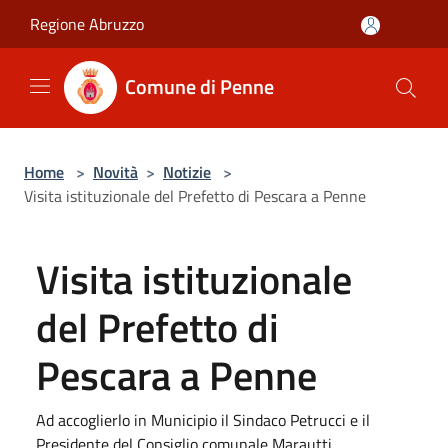
Salta al contenuto principale
Regione Abruzzo
Comune di Penne
Home
>
Novità
>
Notizie
>
Visita istituzionale del Prefetto di Pescara a Penne
Visita istituzionale
del Prefetto di
Pescara a Penne
Ad accoglierlo in Municipio il Sindaco Petrucci e il
Presidente del Consiglio comunale Marautti