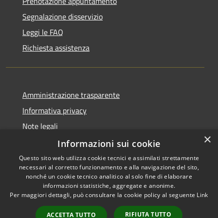
Prenotazione appuntamento
Segnalazione disservizio
Leggi le FAQ
Richiesta assistenza
Amministrazione trasparente
Informativa privacy
Note legali
×
Dichiarazione di accessibilità
Informazioni sui cookie
Questo sito web utilizza cookie tecnici e assimilati strettamente
necessari al corretto funzionamento e alla navigazione del sito,
nonché un cookie tecnico analitico al solo fine di elaborare
informazioni statistiche, aggregate e anonime.
RSS
Copyright © 2026 • Comune di
Per maggiori dettagli, può consultare la cookie policy al seguente
Link
Accessibilità
Penne • Powered by
Privacy
Municipium
Accesso
•
RIFIUTA TUTTO
ACCETTA TUTTO