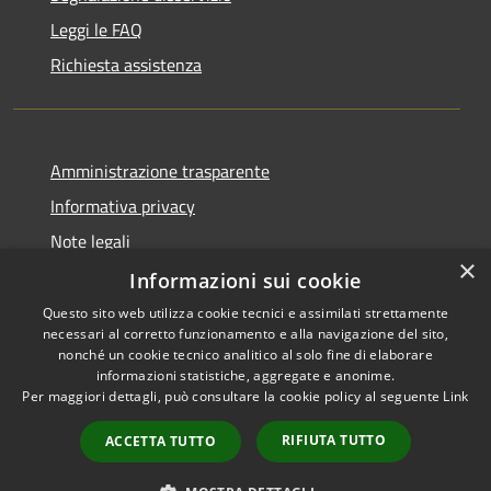
Leggi le FAQ
Richiesta assistenza
Amministrazione trasparente
Informativa privacy
Note legali
×
Dichiarazione di accessibilità
Informazioni sui cookie
Questo sito web utilizza cookie tecnici e assimilati strettamente
necessari al corretto funzionamento e alla navigazione del sito,
nonché un cookie tecnico analitico al solo fine di elaborare
informazioni statistiche, aggregate e anonime.
RSS
Copyright © 2026 • Comune di
Per maggiori dettagli, può consultare la cookie policy al seguente
Link
Accessibilità
Penne • Powered by
Privacy
Municipium
Accesso
•
RIFIUTA TUTTO
ACCETTA TUTTO
Cookie
redazione