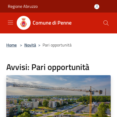
Salta al contenuto principale
Regione Abruzzo
Comune di Penne
Home
>
Novità
>
Pari opportunità
Avvisi: Pari opportunità