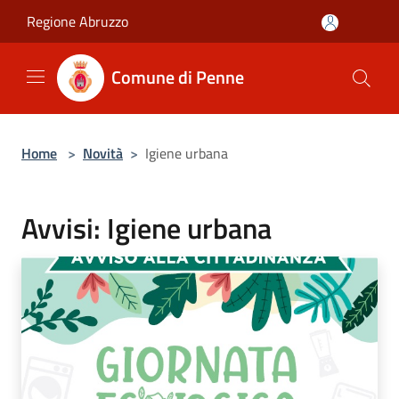
Salta al contenuto principale
Regione Abruzzo
Comune di Penne
Home
>
Novità
>
Igiene urbana
Avvisi: Igiene urbana