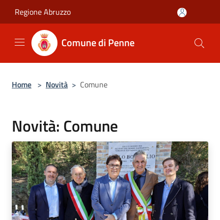
Salta al contenuto principale
Regione Abruzzo
Comune di Penne
Home
>
Novità
>
Comune
Novità: Comune