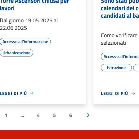
Torre Ascensori chiusa per
Sono stati pubb
lavori
calendari dei c
candidati al 
Dal giorno 19.05.2025 al
22.06.2025
Come verificare s
Accesso all'informazione
selezionati
Urbanizzazione
Accesso all'inform
Istruzione
LEGGI DI PIÙ
LEGGI DI PIÙ
1
...
4
5
6
ecedente
Successiva »